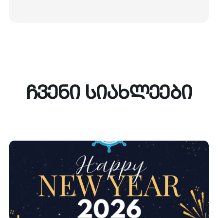
ჩ
ვ
ე
ნ
ი
ს
ი
ა
ხ
ლ
ე
ე
ბ
ი