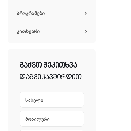
პროგრამები
კითხვარი
გ
ა
ქ
ვ
თ
შ
ე
კ
ი
თ
ხ
ვ
ა
დ
ა
გ
ვ
ი
კ
ა
ვ
შ
ი
რ
დ
ი
თ