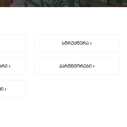
სტრუქტურა
არი
პარტნიორები
ში